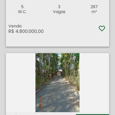
5
3
297
W.C.
Vagas
m²
Venda
R$ 4.800.000,00
Chácara - Itanhangá Chácaras de Recreio - Ribeirão Preto