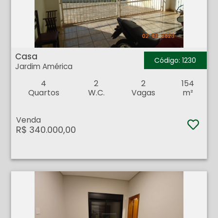
Casa - Jardim América - Ribeirão Preto
Casa
Código: 1230
Jardim América
4
2
2
154
Quartos
W.C.
Vagas
m²
Venda
R$ 340.000,00