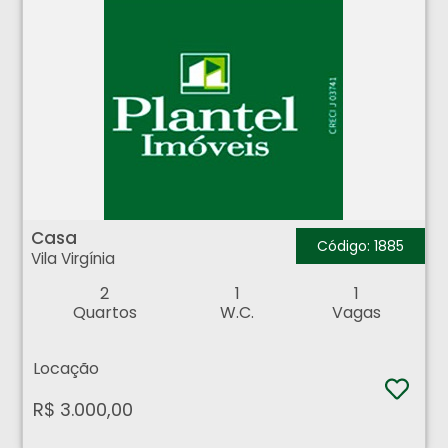
Casa - Vila Virgínia - Ribeirão Preto
Casa
Código: 1885
Vila Virgínia
2
1
1
Quartos
W.C.
Vagas
Locação
R$ 3.000,00