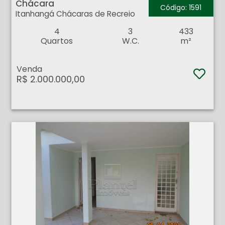
Chácara
Código: 1591
Itanhangá Chácaras de Recreio
4
3
433
Quartos
W.C.
m²
Venda
R$ 2.000.000,00