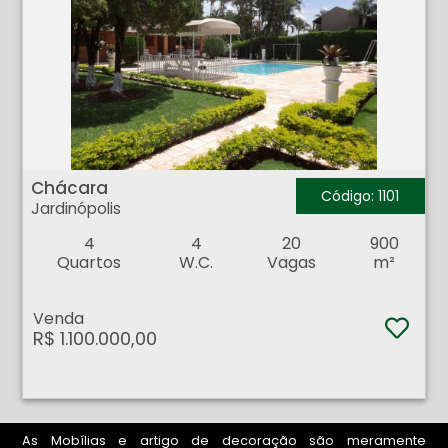
Chácara - Jardinópolis - Jardinopolis
Chácara
Código: 1101
Jardinópolis
4
4
20
900
Quartos
W.C.
Vagas
m²
Venda
R$ 1.100.000,00
As Mobílias e artigo de decoração são meramente