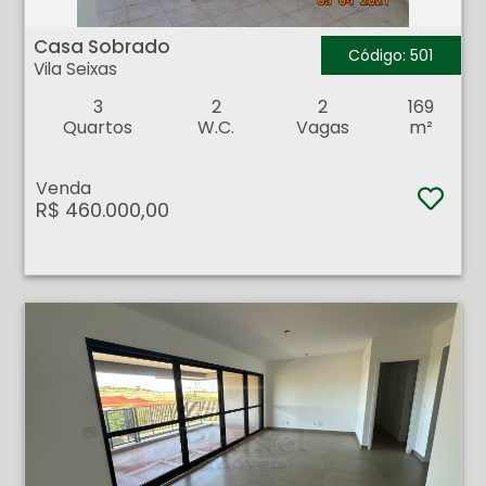
Casa Sobrado - Vila Seixas - Ribeirão Preto
Casa Sobrado
Código: 501
Vila Seixas
3
2
2
169
Quartos
W.C.
Vagas
m²
Venda
R$ 460.000,00