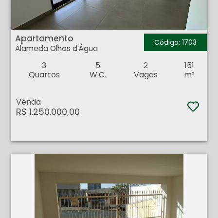
Apartamento - Alameda Olhos d'Água - Ribeirão Preto
Apartamento
Código: 1703
Alameda Olhos d'Água
3
5
2
151
Quartos
W.C.
Vagas
m²
Venda
R$ 1.250.000,00