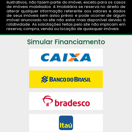
ilustrativos, não fazem parte do imóvel, exceto para os casos
de imóveis mobiliados. A Imobiliária se reserva no direito de
alterar qualquer informação referente aos valores e dados
de seus imóveis sem aviso prévio e pode ocorrer de algum
imóvel anunciado no site não estar mais disponível devido à
rotatividade. As solicitações feitas pelo site não implicam em
reserva, compra, venda ou locação de quaisquer imóveis.
Simular Financiamento