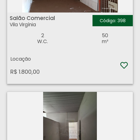
Salão Comercial - Vila Virgínia - Ribeirão Preto
Salão Comercial
Código: 398
Vila Virgínia
2
50
W.C.
m²
Locação
R$ 1.800,00