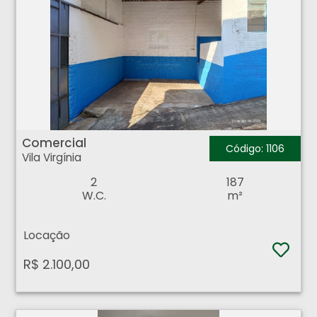
Comercial - Vila Virgínia - Ribeirão Preto
Comercial
Código: 1106
Vila Virgínia
2
187
W.C.
m²
Locação
R$ 2.100,00