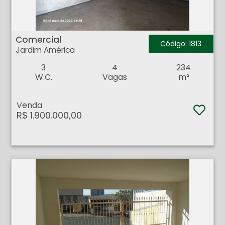
Comercial - Jardim América - Ribeirão Preto
Comercial
Código: 1813
Jardim América
3
4
234
W.C.
Vagas
m²
Venda
R$ 1.900.000,00