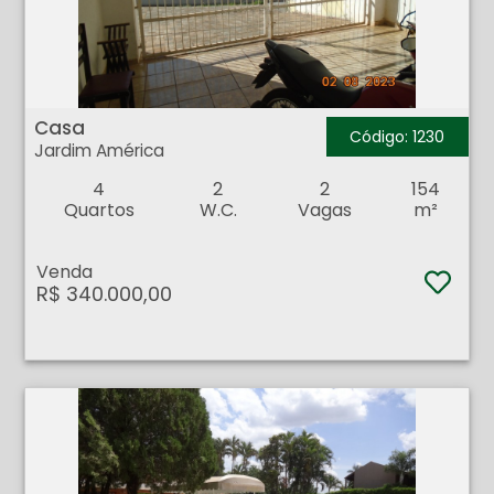
Casa - Jardim América - Ribeirão Preto
Casa
Código: 1230
Jardim América
4
2
2
154
Quartos
W.C.
Vagas
m²
Venda
R$ 340.000,00