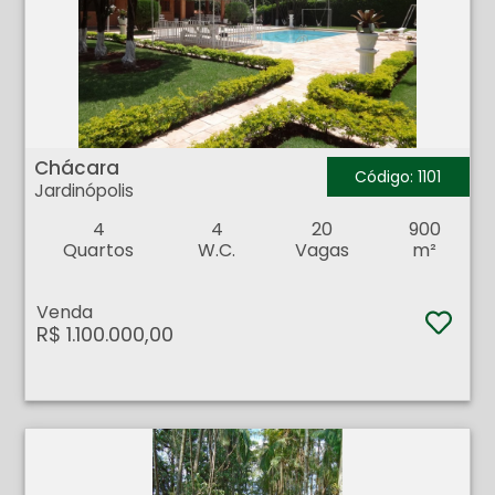
Chácara - Jardinópolis - Jardinopolis
Chácara
Código: 1101
Jardinópolis
4
4
20
900
Quartos
W.C.
Vagas
m²
Venda
R$ 1.100.000,00