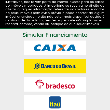
ilustrativos, não fazem parte do imóvel, exceto para os casos
de imóveis mobiliados. A Imobiliária se reserva no direito de
alterar qualquer informação referente aos valores e dados
de seus imóveis sem aviso prévio e pode ocorrer de algum
imóvel anunciado no site não estar mais disponível devido à
rotatividade. As solicitações feitas pelo site não implicam em
reserva, compra, venda ou locação de quaisquer imóveis.
Simular Financiamento