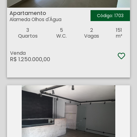
Apartamento - Alameda Olhos d'Água - Ribeirão Preto
Apartamento
Código: 1703
Alameda Olhos d'Água
3
5
2
151
Quartos
W.C.
Vagas
m²
Venda
R$ 1.250.000,00