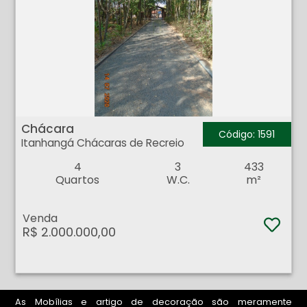
Chácara - Itanhangá Chácaras de Recreio - Ribeirão Preto
Chácara
Código: 1591
Itanhangá Chácaras de Recreio
4
3
433
Quartos
W.C.
m²
Venda
R$ 2.000.000,00
As Mobílias e artigo de decoração são meramente