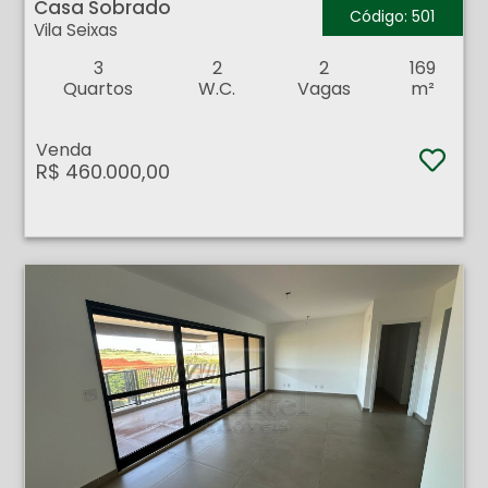
Casa Sobrado
Código: 501
Vila Seixas
3
2
2
169
Quartos
W.C.
Vagas
m²
Venda
R$ 460.000,00