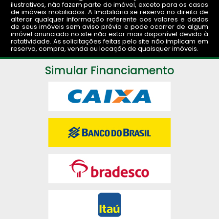
ilustrativos, não fazem parte do imóvel, exceto para os casos
de imóveis mobiliados. A Imobiliária se reserva no direito de
alterar qualquer informação referente aos valores e dados
de seus imóveis sem aviso prévio e pode ocorrer de algum
imóvel anunciado no site não estar mais disponível devido à
rotatividade. As solicitações feitas pelo site não implicam em
reserva, compra, venda ou locação de quaisquer imóveis.
Simular Financiamento