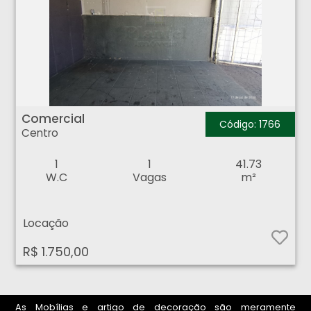
Comercial - Centro - Ribeirão Preto
Comercial
Código: 1766
Centro
1
1
41.73
W.C
Vagas
m²
Locação
R$ 1.750,00
As Mobílias e artigo de decoração são meramente