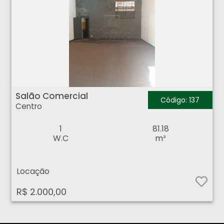
Salão Comercial - Centro - Ribeirão Preto
Salão Comercial
Código: 137
Centro
1
81.18
W.C
m²
Locação
R$ 2.000,00