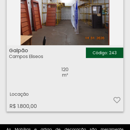
Galpão - Campos Eliseos - Ribeirão Preto
Galpão
Código: 243
Campos Eliseos
120
m²
Locação
R$ 1.800,00
As Mobílias e artigo de decoração são meramente