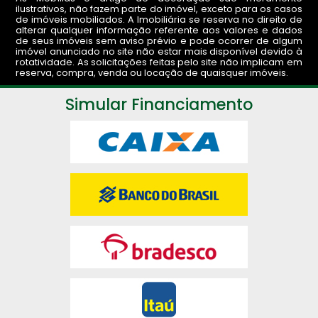
ilustrativos, não fazem parte do imóvel, exceto para os casos
de imóveis mobiliados. A Imobiliária se reserva no direito de
alterar qualquer informação referente aos valores e dados
de seus imóveis sem aviso prévio e pode ocorrer de algum
imóvel anunciado no site não estar mais disponível devido à
rotatividade. As solicitações feitas pelo site não implicam em
reserva, compra, venda ou locação de quaisquer imóveis.
Simular Financiamento