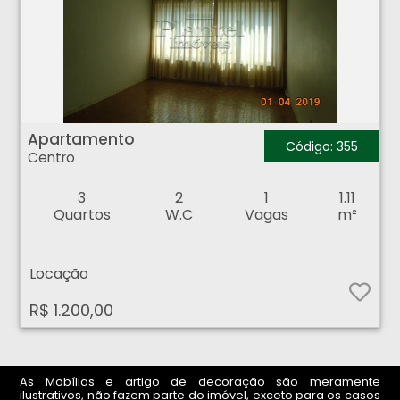
Apartamento - Centro - Ribeirão Preto
Apartamento
Código: 355
Centro
3
2
1
1.11
Quartos
W.C
Vagas
m²
Locação
R$ 1.200,00
As Mobílias e artigo de decoração são meramente
ilustrativos, não fazem parte do imóvel, exceto para os casos