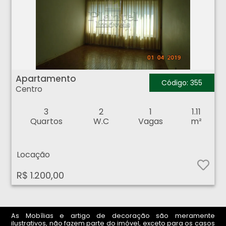
Apartamento - Centro - Ribeirão Preto
Apartamento
Código: 355
Centro
3
2
1
1.11
Quartos
W.C
Vagas
m²
Locação
R$ 1.200,00
As Mobílias e artigo de decoração são meramente
ilustrativos, não fazem parte do imóvel, exceto para os casos